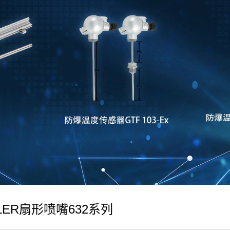
HLER扇形喷嘴632系列